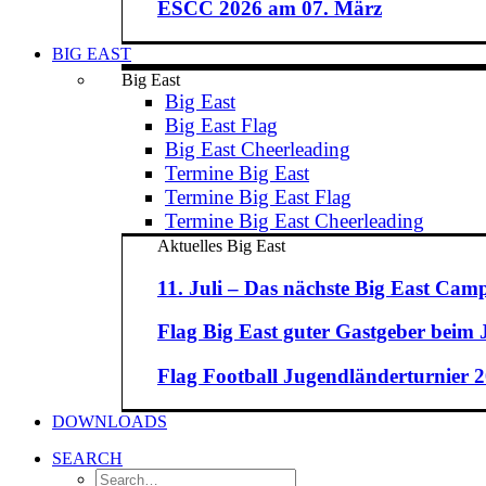
ESCC 2026 am 07. März
BIG EAST
Big East
Big East
Big East Flag
Big East Cheerleading
Termine Big East
Termine Big East Flag
Termine Big East Cheerleading
Aktuelles Big East
11. Juli – Das nächste Big East Camp
Flag Big East guter Gastgeber beim
Flag Football Jugendländerturnier 20
DOWNLOADS
SEARCH