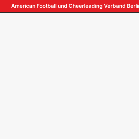
American Football und Cheerleading Verband Berl
FOOTBALL
VERBAND
FL
AFCVBB
Aktuelles
AFCVBB