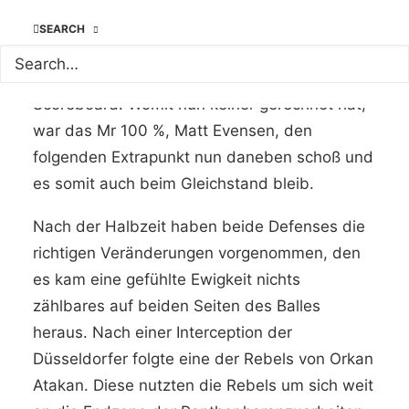
wurde von seinen Vorblockern Rory Johnson
SEARCH
und Phil Urlacher in die Endzone escortiert
und brachte den Gleichstand auf´s
Scoreboard. Womit nun keiner gerechnet hat,
war das Mr 100 %, Matt Evensen, den
folgenden Extrapunkt nun daneben schoß und
es somit auch beim Gleichstand bleib.
Nach der Halbzeit haben beide Defenses die
richtigen Veränderungen vorgenommen, den
es kam eine gefühlte Ewigkeit nichts
zählbares auf beiden Seiten des Balles
heraus. Nach einer Interception der
Düsseldorfer folgte eine der Rebels von Orkan
Atakan. Diese nutzten die Rebels um sich weit