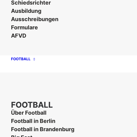
Schiedsrichter
Download
7
Ausbildung
Ausschreibungen
Dateigrösse
0.00 KB
Formulare
AFVD
Datei-Anzahl
1
Erstellungsdatum
12. März 2026
FOOTBALL
Zuletzt
12. März 2026
aktualisiert
AFCVBB_Logo_BW_p
FOOTBALL
Über Football
Football in Berlin
Football in Brandenburg