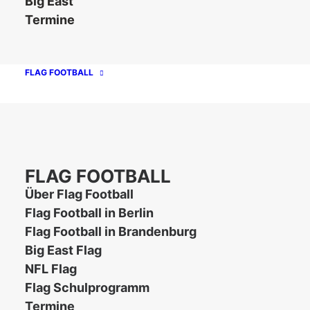
Big East
Termine
FLAG FOOTBALL
Unsere Partner
FLAG FOOTBALL
Über Flag Football
Flag Football in Berlin
Flag Football in Brandenburg
Big East Flag
NFL Flag
Flag Schulprogramm
Termine