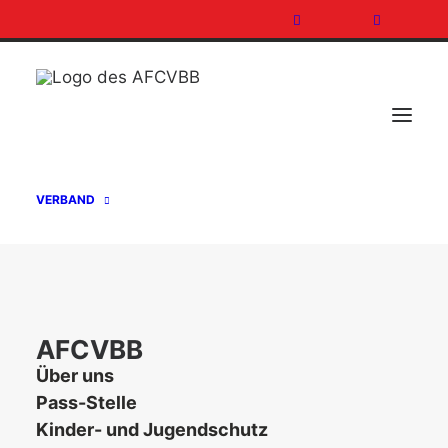
[featured_image]
VERBAND
DOWNLOAD
Version
Download
2
AFCVBB
Über uns
Dateigrösse
0.00 KB
Pass-Stelle
Kinder- und Jugendschutz
Datei-Anzahl
1