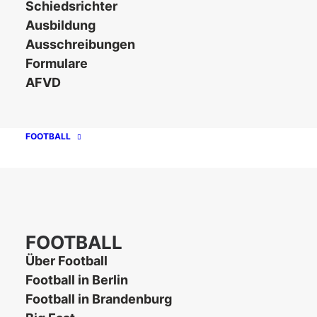
Schiedsrichter
Ausbildung
Erstellungsdatum
12. März 2026
Ausschreibungen
Formulare
Zuletzt
AFVD
12. März 2026
aktualisiert
AFCVBB_Logo_White
FOOTBALL
FOOTBALL
Über Football
Football in Berlin
Football in Brandenburg