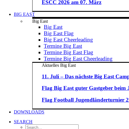
ESCC 2026 am 07. März
BIG EAST
Big East
Big East
Big East Flag
Big East Cheerleading
Termine Big East
Termine Big East Flag
Termine Big East Cheerleading
Aktuelles Big East
11. Juli – Das nächste Big East Camp
Flag Big East guter Gastgeber beim
Flag Football Jugendländerturnier 20
DOWNLOADS
SEARCH