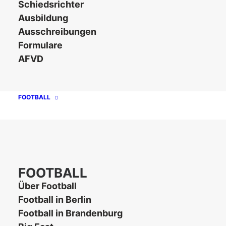
Schiedsrichter
Ausbildung
Erstellungsdatum
12. März 2026
Ausschreibungen
Formulare
Zuletzt
AFVD
12. März 2026
aktualisiert
Turnierordnung
FOOTBALL
5er Flag
Football im
Spielverbund
FOOTBALL
Ost 2026
Über Football
Football in Berlin
Football in Brandenburg