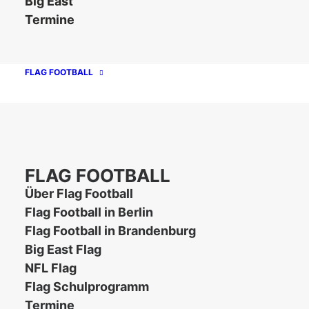
Big East
Termine
FLAG FOOTBALL
FLAG FOOTBALL
Unsere Partner
Über Flag Football
Flag Football in Berlin
Flag Football in Brandenburg
Big East Flag
NFL Flag
Flag Schulprogramm
Termine