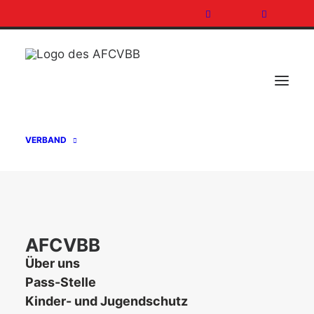
[featured_image]
VERBAND
DOWNLOAD
Version
Download
147
AFCVBB
Über uns
Dateigrösse
233.93 KB
Pass-Stelle
Kinder- und Jugendschutz
Datei-Anzahl
1