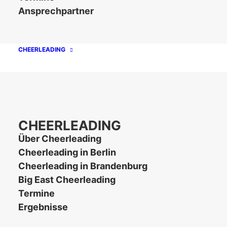
Ansprechpartner
Einladung Convention 2014
CHEERLEADING
CHEERLEADING
Unsere Partner
Über Cheerleading
Cheerleading in Berlin
Cheerleading in Brandenburg
Big East Cheerleading
Termine
Ergebnisse