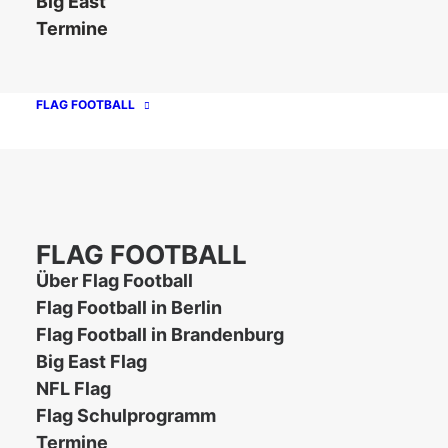
Big East
zu buchen, wenn nicht gar mit Übernachtung
Termine
(zumindest für alle Ex-Berliner). (Die
Eigenverpflegung innerhalb der Sportschule ist
FLAG FOOTBALL
untersagt und kann uns für die Zukunft die
Räume kosten.)
Bei Fragen bitte melden.
Christiane Langkamm
FLAG FOOTBALL
Lehrwartin AFCVBB e.V.
Über Flag Football
trainerausbildung@afcvbb.de
Flag Football in Berlin
Flag Football in Brandenburg
Big East Flag
Downloads:
NFL Flag
Flag Schulprogramm
Anmeldung Coaches Convention 2014
Termine