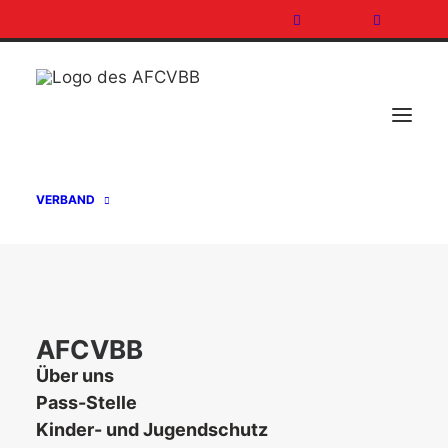
VERBAND
EINLADUNG ZUR COACHES
CONVENTION AM 13. UND 14.
DEZEMBER 2014
AFCVBB
Über uns
18. Oktober 2014
In
Verband
Pass-Stelle
Kinder- und Jugendschutz