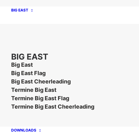
den Tollense Sharks nützt vor allem der
zweiten Mannschaft der Berlin Rebels, die
BIG EAST
weiter darauf hoffen kann, dass die Bears die
für den Klassenerhalt erforderlichen zwei
Punkte nicht einfahren werden.
BIG EAST
Big East
Big East Flag
Big East Cheerleading
Termine Big East
Termine Big East Flag
Termine Big East Cheerleading
Unsere Partner
DOWNLOADS