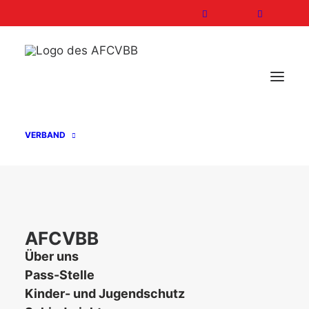
VERBAND
AFCVBB
Über uns
ERGEBNISSE 13.08./14.08.2016
Pass-Stelle
Kinder- und Jugendschutz
14. August 2016
In
Aktuelles