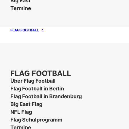
Big East
9er DFFL
Termine
Berlin Bears (Berlin-Brandenburg)
Dresden Monarchs (Sachsen)
FLAG FOOTBALL
5er DFFL - Frauen
Thunder Lightnings Berlin (Berlin-
Brandenburg)
FLAG FOOTBALL
SG Baltic Blue Stars / Lübeck Cougars
Über Flag Football
(Meckl.-Vorpommern)
Flag Football in Berlin
Flag Football in Brandenburg
Big East Flag
NFL Flag
3. Regionalliga
Flag Schulprogramm
Termine