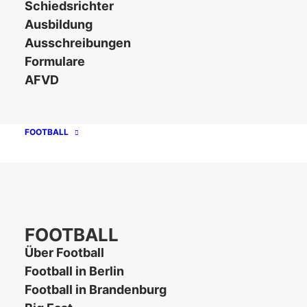
Schiedsrichter
AFVD Flag
Ausbildung
Ausschreibungen
Formulare
5er DFFL
AFVD
Lichtenberg Lions (Berlin Brandenburg)
Strelitz Dukes (Meckl.-Vorpommern)
FOOTBALL
5er DFFL 2
Baltic Blue Stars Rostock (Meckl.-
Vorpommern)
FOOTBALL
SV Rot Weiß Viktoria Mitte 08 e. V. (Berlin-
Über Football
Brandenburg)
Football in Berlin
Football in Brandenburg