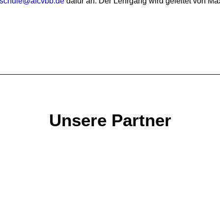
schule
@
afcvbb.de
dafür an. Der Lehrgang wird geleitet von Max
Unsere Partner