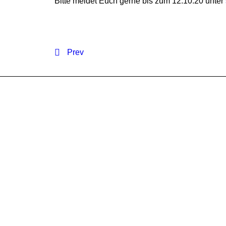
Bitte meldet Euch gerne bis zum 12.10.20 unter
Prev