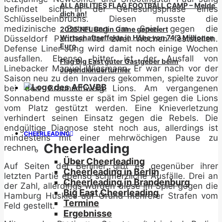
ALL ABILITIES FLAG FOOTBALL CAMP – Melde
befindet sich in der Genesungsphase eines
dich an!
Schlüsselbeinbruchs. Diesen musste die
medizinische Betreuung im Spiel gegen die
2025 NFL Berlin Game generiert
Wirtschaftseffekte in Höhe von 74,3 Millionen
Düsseldorf Panther vor zwei Wochen feststellen.
Euro
Defense Liner Jung wird damit noch einige Wochen
ausfallen. Ebenso bitter ist der Ausfall von
Flag Big East guter Gastgeber beim
Linebacker Manuel Wiesmann. Er war nach vor der
Jugendländerturnier
Saison neu zu den Invaders gekommen, spielte zuvor
bei den Braunschweig Lions. Am vergangenen
Sonnabend musste er spät im Spiel gegen die Lions
vom Platz gestützt werden. Eine Knieverletzung
verhindert seinen Einsatz gegen die Rebels. Die
endgültige Diagnose steht noch aus, allerdings ist
CHEERLEADING
mindestens mit einer mehrwöchigen Pause zu
Cheerleading
rechnen.
Über Cheerleading
Auf Seiten der Berliner gibt es gegenüber ihrer
Cheerleading in Berlin
letzten Partie ebenso schmerzliche Ausfälle. Drei an
Cheerleading in Brandenburg
der Zahl, allerdings wurden diese im Spiel gegen die
Big East Cheerleading
Hamburg Huskies auf Grund mehrerer Strafen vom
Termine
Feld gestellt.
Ergebnisse