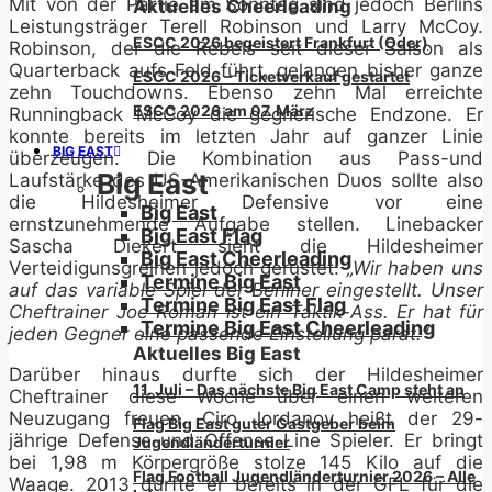
Mit von der Partie am Sonntag sind jedoch Berlins
Aktuelles Cheerleading
Leistungsträger Terell Robinson und Larry McCoy.
ESCC 2026 begeistert Frankfurt (Oder)
Robinson, der die Rebels seit dieser Saison als
Quarterback aufs Feld führt, gelangen bisher ganze
ESCC 2026 – Ticketverkauf gestartet
zehn Touchdowns. Ebenso zehn Mal erreichte
ESCC 2026 am 07. März
Runningback McCoy die gegnerische Endzone. Er
konnte bereits im letzten Jahr auf ganzer Linie
BIG EAST
überzeugen. Die Kombination aus Pass-und
Big East
Laufstärke des US-Amerikanischen Duos sollte also
die Hildesheimer Defensive vor eine
Big East
ernstzunehmende Aufgabe stellen. Linebacker
Big East Flag
Sascha Diekert sieht die Hildesheimer
Big East Cheerleading
Verteidigunsgreihen jedoch gerüstet:
„Wir haben uns
Termine Big East
auf das variable Spiel der Berliner eingestellt. Unser
Termine Big East Flag
Cheftrainer Joe Roman ist ein Taktik-Ass. Er hat für
Termine Big East Cheerleading
jeden Gegner eine passende Einstellung parat.“
Aktuelles Big East
Darüber hinaus durfte sich der Hildesheimer
11. Juli – Das nächste Big East Camp steht an
Cheftrainer diese Woche über einen weiteren
Neuzugang freuen. Ciro Jordanov heißt der 29-
Flag Big East guter Gastgeber beim
jährige Defense-und Offense-Line Spieler. Er bringt
Jugendländerturnier
bei 1,98 m Körpergröße stolze 145 Kilo auf die
Flag Football Jugendländerturnier 2026 – Alle
Waage. 2013 durfte er bereits in der GFL für die