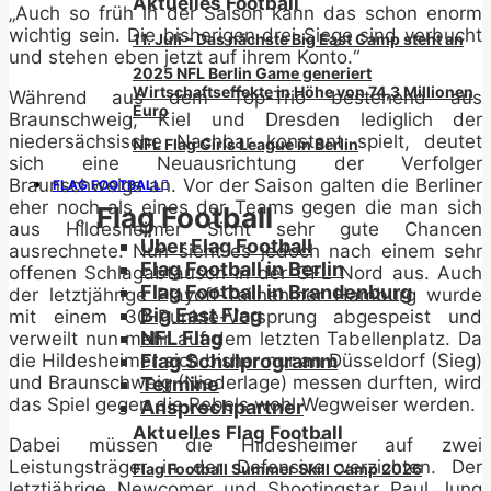
Aktuelles Football
„Auch so früh in der Saison kann das schon enorm
wichtig sein. Die bisherigen drei Siege sind verbucht
11. Juli – Das nächste Big East Camp steht an
und stehen eben jetzt auf ihrem Konto.“
2025 NFL Berlin Game generiert
Wirtschaftseffekte in Höhe von 74,3 Millionen
Während aus dem Top-Trio bestehend aus
Euro
Braunschweig, Kiel und Dresden lediglich der
niedersächsische Nachbar konstant spielt, deutet
NFL Flag Girls League in Berlin
sich eine Neuausrichtung der Verfolger
Braunschweigs an. Vor der Saison galten die Berliner
FLAG FOOTBALL
eher noch als eines der Teams gegen die man sich
Flag Football
aus Hildesheimer Sicht sehr gute Chancen
Über Flag Football
ausrechnete. Nun sieht es jedoch nach einem sehr
Flag Football in Berlin
offenen Schlagabtausch in der GFL Nord aus. Auch
Flag Football in Brandenburg
der letztjährige Playoff-Teilnehmer Hamburg wurde
Big East Flag
mit einem 30-Punkte-Vorsprung abgespeist und
NFL Flag
verweilt nun mehr auf dem letzten Tabellenplatz. Da
Flag Schulprogramm
die Hildesheimer sich bisher nur an Düsseldorf (Sieg)
und Braunschweig (Niederlage) messen durften, wird
Termine
das Spiel gegen die Rebels wohl Wegweiser werden.
Ansprechpartner
Aktuelles Flag Football
Dabei müssen die Hildesheimer auf zwei
Leistungsträger in der Defensive verzichten. Der
Flag Football Summer Skill Camp 2026
letztjährige Newcomer und Shootingstar Paul Jung