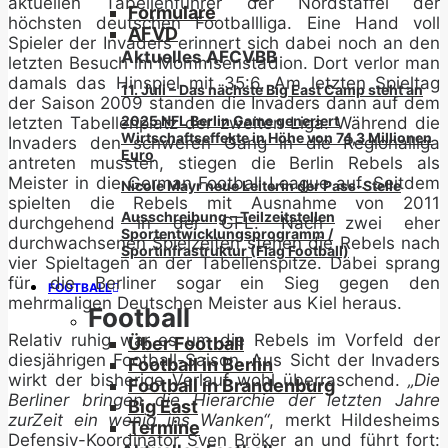
aktuellen Tabellenführer der Nordstaffel der
Formulare
höchsten deutschen Footballliga. Eine Hand voll
AFVD
Spieler der Invaders erinnert sich dabei noch an den
Aktuelles AFCVBB
letzten Besuch im Mommsenstadion. Dort verlor man
damals das Hinspiel mit 35:6. Am letzten Spieltag
11. Juli – Das nächste Big East Camp steht an
der Saison 2009 standen die Invaders dann auf dem
2025 NFL Berlin Game generiert
letzten Tabellenplatz der zweiten Liga. Während die
Wirtschaftseffekte in Höhe von 74,3 Millionen
Invaders den schweren Gang in die Regionalliga
Euro
antreten mussten, stiegen die Berlin Rebels als
Meister in die German Football League auf. Seitdem
Nicole Mayr neue Leiterin der Pass-Stelle
spielten die Rebels mit Ausnahme von 2011
Ausschreibung – Teilzeitstellen
durchgehend in der GFL. Nach zwei eher
Sportentwicklungsprogramm /
durchwachsenen Spielzeiten stehen die Rebels nach
Sportinfrastruktur (Flag Football)
vier Spieltagen an der Tabellenspitze. Dabei sprang
für die Berliner sogar ein Sieg gegen den
FOOTBALL
mehrmaligen Deutschen Meister aus Kiel heraus.
Football
Relativ ruhig war es um die Rebels im Vorfeld der
Über Football
diesjährigen Football-Saison. Aus Sicht der Invaders
Football in Berlin
wirkt der bisherige Verlauf wohl überraschend.
„Die
Football in Brandenburg
Berliner bringen die Hierarchie der letzten Jahre
Big East
zurZeit ein wenig ins Wanken“
, merkt Hildesheims
Termine
Defensiv-Koordinator Sven Bröker an und führt fort: