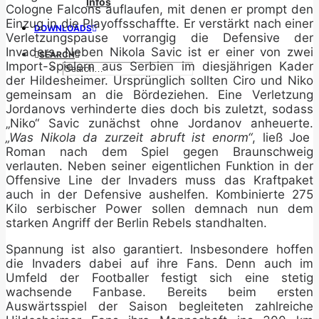
Infos
Cologne Falcons auflaufen, mit denen er prompt den
Einzug in die Playoffsschaffte. Er verstärkt nach einer
DOWNLOADS
Verletzungspause vorrangig die Defensive der
Invaders. Neben Nikola Savic ist er einer von zwei
SEARCH
Import-Spielern aus Serbien im diesjährigen Kader
der Hildesheimer. Ursprünglich sollten Ciro und Niko
gemeinsam an die Bördeziehen. Eine Verletzung
Jordanovs verhinderte dies doch bis zuletzt, sodass
„Niko“ Savic zunächst ohne Jordanov anheuerte.
„Was Nikola da zurzeit abruft ist enorm“
, ließ Joe
Roman nach dem Spiel gegen Braunschweig
verlauten. Neben seiner eigentlichen Funktion in der
Offensive Line der Invaders muss das Kraftpaket
auch in der Defensive aushelfen. Kombinierte 275
Kilo serbischer Power sollen demnach nun dem
starken Angriff der Berlin Rebels standhalten.
Spannung ist also garantiert. Insbesondere hoffen
die Invaders dabei auf ihre Fans. Denn auch im
Umfeld der Footballer festigt sich eine stetig
wachsende Fanbase. Bereits beim ersten
Auswärtsspiel der Saison begleiteten zahlreiche