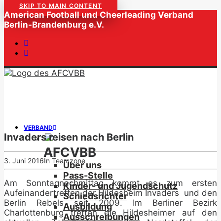
SKIP TO MAIN CONTENT
American Football und Cheerleading Verband
Berlin-Brandenburg e.V.
VERBAND
Invaders reisen nach Berlin
AFCVBB
3. Juni 2016
In
Teamzone
Über uns
Pass-Stelle
Am Sonntagnachmittag kommt es zum ersten
Kinder- und Jugendschutz
Aufeinandertreffen der Hildesheim Invaders und den
Schiedsrichter
Berlin Rebels seit 2009. Im Berliner Bezirk
Ausbildung
Charlottenburg treffen die Hildesheimer auf den
Ausschreibungen