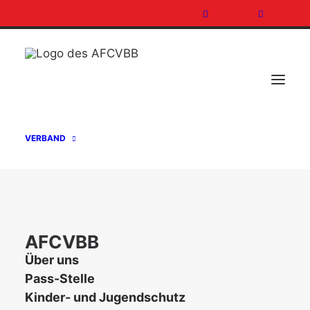
VERBAND
JUGENDLÄNDERTURNIER AM
17./18.10.2015 IN STUTTGART
AFCVBB
Über uns
21. Mai 2015
In
Allgemein
Pass-Stelle
Kinder- und Jugendschutz