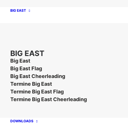
explizit anschreiben und günstigere
BIG EAST
Vereinstickets mit Staffelpreisen einräumen“
,
erklärt Doh.
„Platz ist auf dem Gelände auf
alle Fälle für alle Interessierten da, die Teil
dieses Events sein wollen!“
BIG EAST
Big East
Big East Flag
Big East Cheerleading
Termine Big East
Termine Big East Flag
Termine Big East Cheerleading
Unsere Partner
DOWNLOADS