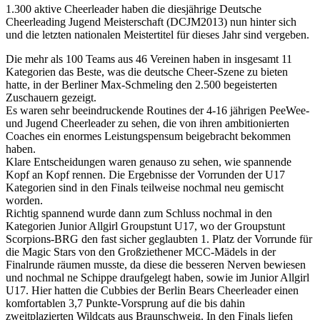
1.300 aktive Cheerleader haben die diesjährige Deutsche
Cheerleading Jugend Meisterschaft (DCJM2013) nun hinter sich
und die letzten nationalen Meistertitel für dieses Jahr sind vergeben.
Die mehr als 100 Teams aus 46 Vereinen haben in insgesamt 11
Kategorien das Beste, was die deutsche Cheer-Szene zu bieten
hatte, in der Berliner Max-Schmeling den 2.500 begeisterten
Zuschauern gezeigt.
Es waren sehr beeindruckende Routines der 4-16 jährigen PeeWee-
und Jugend Cheerleader zu sehen, die von ihren ambitionierten
Coaches ein enormes Leistungspensum beigebracht bekommen
haben.
Klare Entscheidungen waren genauso zu sehen, wie spannende
Kopf an Kopf rennen. Die Ergebnisse der Vorrunden der U17
Kategorien sind in den Finals teilweise nochmal neu gemischt
worden.
Richtig spannend wurde dann zum Schluss nochmal in den
Kategorien Junior Allgirl Groupstunt U17, wo der Groupstunt
Scorpions-BRG den fast sicher geglaubten 1. Platz der Vorrunde für
die Magic Stars von den Großziethener MCC-Mädels in der
Finalrunde räumen musste, da diese die besseren Nerven bewiesen
und nochmal ne Schippe draufgelegt haben, sowie im Junior Allgirl
U17. Hier hatten die Cubbies der Berlin Bears Cheerleader einen
komfortablen 3,7 Punkte-Vorsprung auf die bis dahin
zweitplazierten Wildcats aus Braunschweig. In den Finals liefen