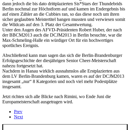
dann jedoch die bis dato drittplazierten Sis*Stars der Thundebrids
Berlin nochmal zur Höchstform auf und kamen im Endergebnis bis
auf einen Zähler an die Cubbies ran, so das diese noch um ihren
sicher geglaubten Meistertitel bangen mussten und verwiesen somit
die Wildcats auf den 3. Platz der Gesamtwertung.
Unter den Augen des AFVD-Präsidenten Robert Huber, der nach
der BBCM2013 auch die DCJM2013 in Berlin besuchte, war die
Max-Schmeling-Halle ein würdiger Ort für ein hochwertiges
sportliches Ereignis.
Abschließend kann man sagen das sich die Berlin-Brandenburger
Erfolgsgeschichte der diesjährigen Senior Cheer-Meisterschaft
nahezu fortgesetzt hat.
Nachdem in Hanau wirklich ausnahmslos alle Erstplazierten aus
dem LV Berlin-Brandenburg kamen, waren es auf der DCJM2013
insgesamt „nur“ 8 Kategorien und noch viel mehr Podestplätze
insgesamt.
Jetzt richten sich alle Blicke nach Rimini, wo Ende Juni die
Europameisterschaft ausgetragen wird.
Prev
Next