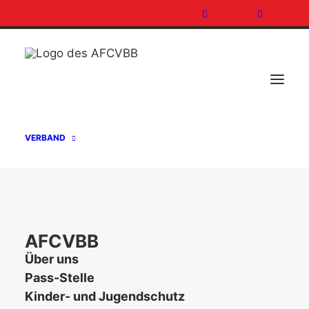
VERBAND
SPIELPLAN GFL-J 2016
VERÖFFENTLICHT
AFCVBB
Über uns
22. Januar 2016
In
Aktuelles
Pass-Stelle
Kinder- und Jugendschutz