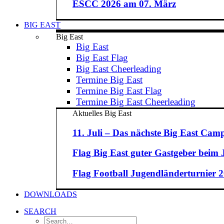
ESCC 2026 am 07. März
BIG EAST
Big East
Big East
Big East Flag
Big East Cheerleading
Termine Big East
Termine Big East Flag
Termine Big East Cheerleading
Aktuelles Big East
11. Juli – Das nächste Big East Camp
Flag Big East guter Gastgeber beim
Flag Football Jugendländerturnier 20
DOWNLOADS
SEARCH