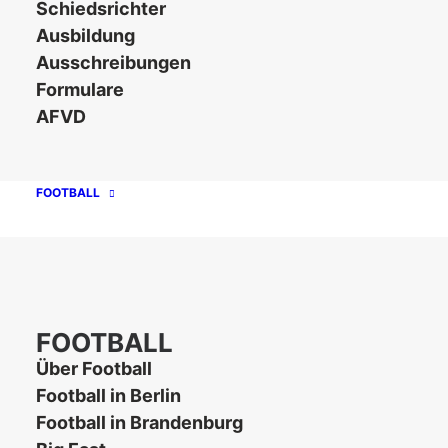
Schiedsrichter
Ausbildung
DJK Finsterwalde e. V.
Ausschreibungen
Am Wasserturm 3
Formulare
03238 Finsterwalde
AFVD
E-Mail
FOOTBALL
josua@schneidermaenner.de
FOOTBALL
Über Football
Football in Berlin
Football in Brandenburg