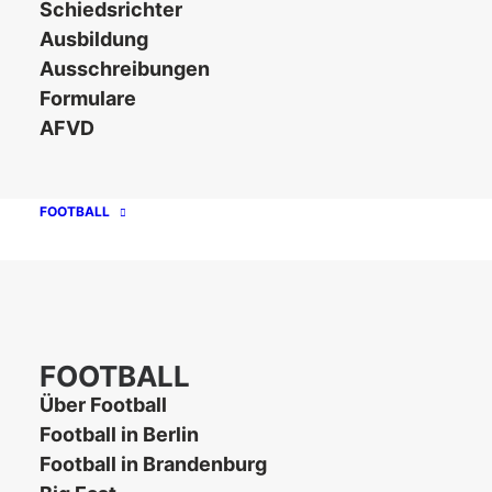
Kurzname
Schiedsrichter
Red Cocks
Ausbildung
Ausschreibungen
1. ASC Frankfurt Oder Red Cocks e. V.
Formulare
AFVD
Im Sande 2
15234 Frankfurt/Oder
FOOTBALL
E-Mail
info@redcocks.info
Website
FOOTBALL
redcocks.info
Über Football
Football in Berlin
Football in Brandenburg