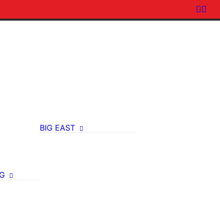
BIG EAST
G
Aktue