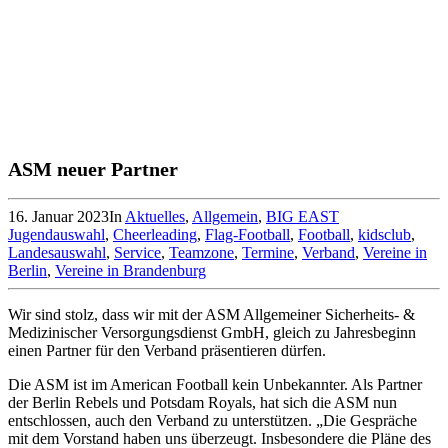
ASM neuer Partner
16. Januar 2023
In
Aktuelles
,
Allgemein
,
BIG EAST
Jugendauswahl
,
Cheerleading
,
Flag-Football
,
Football
,
kidsclub
,
Landesauswahl
,
Service
,
Teamzone
,
Termine
,
Verband
,
Vereine in
Berlin
,
Vereine in Brandenburg
Wir sind stolz, dass wir mit der ASM Allgemeiner Sicherheits- &
Medizinischer Versorgungsdienst GmbH, gleich zu Jahresbeginn
einen Partner für den Verband präsentieren dürfen.
Die ASM ist im American Football kein Unbekannter. Als Partner
der Berlin Rebels und Potsdam Royals, hat sich die ASM nun
entschlossen, auch den Verband zu unterstützen. „Die Gespräche
mit dem Vorstand haben uns überzeugt. Insbesondere die Pläne des