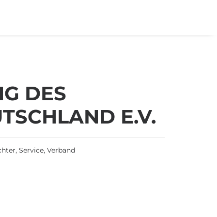
G DES
TSCHLAND E.V.
chter
,
Service
,
Verband