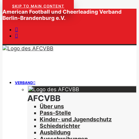
SKIP TO MAIN CONTENT
American Football und Cheerleading Verband
Berlin-Brandenburg e.V.
VERBAND
AFCVBB
Über uns
Pass-Stelle
Kinder- und Jugendschutz
Schiedsrichter
Ausbildung
Ausschreibungen