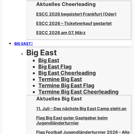
Aktuelles Cheerleading
ESCC 2026 begeistert Frankfurt (Oder)
ESCC 2026 – Ticketverkauf gestartet
ESCC 2026 am 07. März
BIG EAST
Big East
Big East
Big East Flag
Big East Cheerleading
Termine Big East
Termine Big East Flag
Termine Big East Cheerleading
Aktuelles Big East
11. Juli – Das nächste Big East Camp steht an
Flag Big East guter Gastgeber beim
Jugendländerturnier
Flag Football Jugendländerturnier 2026 – Alle