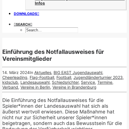
Infos
DOWNLOADS
SEARCH
Einführung des Notfallausweises für
Vereinsmitglieder
14. März 2024
In
Aktuelles
,
BIG EAST Jugendauswahl
,
Cheerleading
,
Flag-Football
,
Football
,
Jugendländerturnier 2023
,
kidsclub
,
Landesauswahl
,
Schiedsrichter
,
Service
,
Termine
,
Verband
,
Vereine in Berlin
,
Vereine in Brandenburg
Die Einführung des Notfallausweises für die
Spieler*innen der Landesauswahl hat sich als
äußerst wertvoll erwiesen. Diese Maßnahme hat
nicht nur zur Sicherheit unserer Spieler*innen
beigetragen, sondern auch das Bewusstsein für die