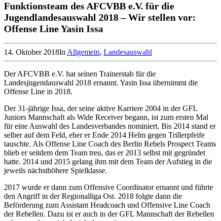
Funktionsteam des AFCVBB e.V. für die
Jugendlandesauswahl 2018 – Wir stellen vor:
Offense Line Yasin Issa
14. Oktober 2018
In
Allgemein
,
Landesauswahl
Der AFCVBB e.V. hat seinen Trainerstab für die
Landesjugendauswahl 2018 ernannt. Yasin Issa übernimmt die
Offense Line in 2018.
Der 31-jährige Issa, der seine aktive Karriere 2004 in der GFL
Juniors Mannschaft als Wide Receiver begann, ist zum ersten Mal
für eine Auswahl des Landesverbandes nominiert. Bis 2014 stand er
selber auf dem Feld, eher er Ende 2014 Helm gegen Trillerpfeife
tauschte. Als Offense Line Coach des Berlin Rebels Prospect Teams
blieb er seitdem dem Team treu, das er 2013 selbst mit gegründet
hatte. 2014 und 2015 gelang ihm mit dem Team der Aufstieg in die
jeweils nächsthöhere Spielklasse.
2017 wurde er dann zum Offensive Coordinator ernannt und führte
den Angriff in der Regionalliga Ost. 2018 folgte dann die
Beförderung zum Assistant Headcoach und Offensive Line Coach
der Rebellen. Dazu ist er auch in der GFL Mannschaft der Rebellen