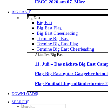
ESCC 2026 am 07. März
BIG EAST
Big East
Big East
Big East Flag
Big East Cheerleading
Termine Big East
Termine Big East Flag
Termine Big East Cheerleading
Aktuelles Big East
11. Juli – Das nächste Big East Camp
Flag Big East guter Gastgeber beim
Flag Football Jugendländerturnier 20
DOWNLOADS
SEARCH