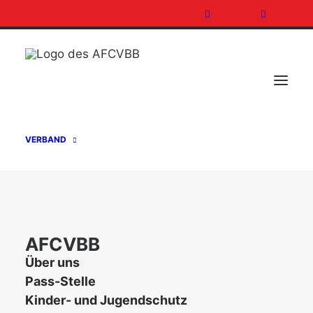
VERBAND
SENIORS: JONAH FAY VERSTÄRKT DIE
REBELS
AFCVBB
Über uns
25. März 2013
In
Football
,
Teamzone
Pass-Stelle
Kinder- und Jugendschutz