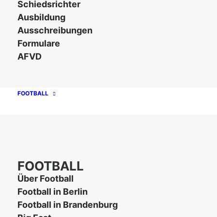
Schiedsrichter
Ausbildung
Ausschreibungen
Formulare
AFVD
FOOTBALL
12. Oktober 2021
Spandau
,
Meister
,
Gratulation
,
Pokal
,
Bulldogs
Football
,
Teamzone
,
Verband
,
Vereine In Berlin
FOOTBALL
Gratulation an die Spandau
Über Football
Bulldogs
Football in Berlin
Football in Brandenburg
Am Sonntag fand die Saison der Regionalliga