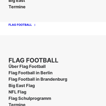
Big East
Männer und der 11er B-Jugend der Spandau
Termine
Bulldogs ihr erfolgreiches Ende. Beide Teams
gingen ungeschlagen in das letzte Saisonspiel
und blieben von Erfolg…
FLAG FOOTBALL
WEITERLESEN
FLAG FOOTBALL
Über Flag Football
Unsere Partner
Flag Football in Berlin
Flag Football in Brandenburg
Big East Flag
NFL Flag
Flag Schulprogramm
Termine