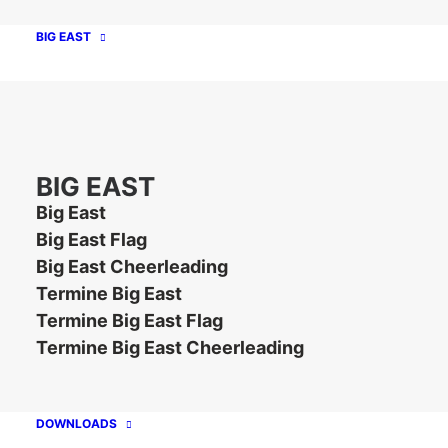
BIG EAST
16:00 Uhr Fragen, Ende
Unterlagen im Download:
Anmeldung Verbandstag Spielbetrieb 2024
Ehrenkodex DOSB (Deutsche Version)
BIG EAST
Code of Honour DOSB (English Version)
Big East
Big East Flag
Big East Cheerleading
Termine Big East
Termine Big East Flag
Termine Big East Cheerleading
DOWNLOADS