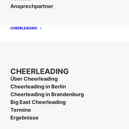
Unsere Partner
Ansprechpartner
CHEERLEADING
CHEERLEADING
Über Cheerleading
Cheerleading in Berlin
Kontakt
Impressum
Datenschutz
Cheerleading in Brandenburg
Big East Cheerleading
Termine
Ergebnisse
© 2026 AFCVBB.
All rights reserved