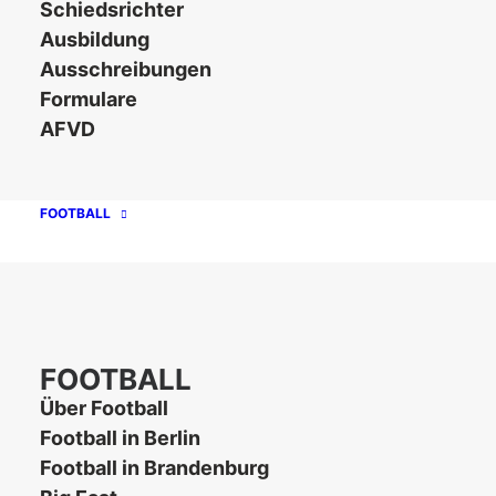
Schiedsrichter
Ausbildung
Ausschreibungen
Formulare
Hide filters
AFVD
FOOTBALL
FOOTBALL
Über Football
Football in Berlin
Football in Brandenburg
26. Juni 2026
Allgemein
,
Football
,
Termine
,
Verband
,